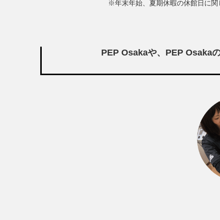
※年末年始、夏期休暇の休館日に関
PEP Osakaや、PEP O