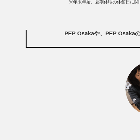
※年末年始、夏期休暇の休館日に関
PEP Osakaや、PEP O